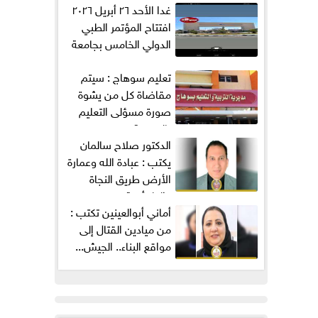
غدا الأحد ٢٦ أبريل ٢٠٢٦
افتتاح المؤتمر الطبي
الدولي الخامس بجامعة
ميريت...
تعليم سوهاج : سيتم
مقاضاة كل من يشوة
صورة مسؤلى التعليم
بالمديرية...
الدكتور صلاح سالمان
يكتب : عبادة الله وعمارة
الأرض طريق النجاة
والطمأنينة
من ميادين القتال إلى
مواقع البناء.. الجيش...