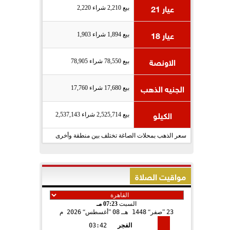
عيار 21
بيع 2,210 شراء 2,220
عيار 18
بيع 1,894 شراء 1,903
الاونصة
بيع 78,550 شراء 78,905
الجنيه الذهب
بيع 17,680 شراء 17,760
الكيلو
بيع 2,525,714 شراء 2,537,143
سعر الذهب بمحلات الصاغة تختلف بين منطقة وأخرى
مواقيت الصلاة
السبت
07:23 مـ
23
صفر
1448 هـ
08
أغسطس
2026 م
الفجر
03:42