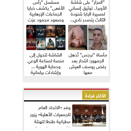
”المزار” على شاشة
مسلسل ”رأس
الأوبرا.. توثيق إنساني
الأفعى” يكشف خبايا
لمسيرة البابا شنودة
الجماعات الإرهابية
الثالث يتصدر نادي...
وصعود محمود عزت
مأساة “نرجس” تُذهل
الشاشة تتحول إلى
الجمهور: انتحار بعد
منصة لصناعة الوعي
رفض يوسف العيش
وحماية الهوية ...
معها
وإشادات برلمانية
واسعة...
الأكثر قراءةً
وفد «الاتحاد العام
للجمعيات الأهلية» يزور
مطرانية طنطا لتهنئة
الأقباط بعيد القيامة...