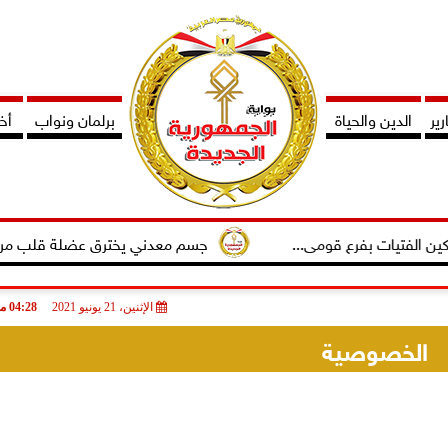
ير
الدين والحياة
برلمان ونواب
أخب
ات بفرع قومى...
جسم معدني يخترق عضلة قلب مريض وفريق
الإثنين، 21 يونيو 2021
04:28 مـ
الخصوصية