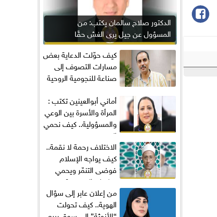
الدكتور صلاح سالمان يكتب: من
المسؤول عن جيل يرى الغش حقًا
مكتسبًا؟
كيف حوّلت الدعاية بعض
مسارات التصوف إلى
صناعة للنجومية الروحية
أماني‭ ‬أبوالعينين‭ ‬تكتب :
المرأة والأسرة بين الوعي
والمسؤولية.. كيف نحمي
المجتمع...
الاختلاف رحمة لا نقمة..
كيف يواجه الإسلام
فوضى التنمّر ويحمي
تماسك المجتمع؟
من إعلان عابر إلى سؤال
الهوية.. كيف تحولت
“الأنوثة” إلى سوق يبيع...