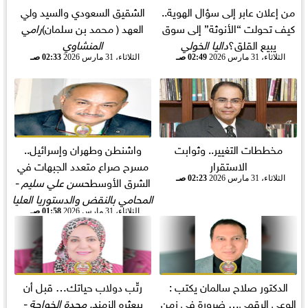
من إعلان عابر إلى سؤال الهوية..
الشقيق السعودي والسيد ولي
كيف تحولت “الأنوثة” إلى سوق
العهد ( محمد بن سلمان)
رامي
يبيع القلق؟
داليا الخولي
المنشاوي
الثلاثاء، 31 مارس 2026
02:49 صـ
الثلاثاء، 31 مارس 2026
02:33 صـ
مخططات التغيير.. وثوابت
واشنطن وطهران وإسرائيل..
الاستقرار
مسرح صراع متعدد الجبهات في
الشرق الأوسط
حسن علي سليم -
الثلاثاء، 31 مارس 2026
02:23 صـ
المحامي بالنقض والدستوريا العليا
الثلاثاء، 31 مارس 2026
01:58 صـ
الدكتور صلاح سالمان يكتب :
رتّب دولاب حياتك… قبل أن
الوعي الرقمي… ضرورة في زمن
يبعثره الزمن
د. مجدة الخواجة -