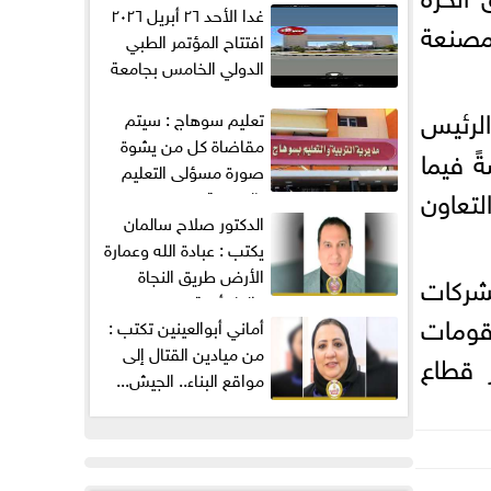
غدا الأحد ٢٦ أبريل ٢٠٢٦
 المصنعة
افتتاح المؤتمر الطبي
الدولي الخامس بجامعة
ميريت...
لرئيس
تعليم سوهاج : سيتم
مقاضاة كل من يشوة
ً فيما
صورة مسؤلى التعليم
لتعاون
بالمديرية...
الدكتور صلاح سالمان
يكتب : عبادة الله وعمارة
الأرض طريق النجاة
لشركات
والطمأنينة
مقومات
من ميادين القتال إلى
 قطاع
مواقع البناء.. الجيش...