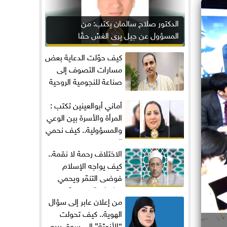
الدكتور صلاح سالمان يكتب: من
المسؤول عن جيل يرى الغش حقًا
مكتسبًا؟
كيف حوّلت الدعاية بعض
مسارات التصوف إلى
صناعة للنجومية الروحية
أماني‭ ‬أبوالعينين‭ ‬تكتب :
المرأة والأسرة بين الوعي
والمسؤولية.. كيف نحمي
المجتمع...
الاختلاف رحمة لا نقمة..
كيف يواجه الإسلام
فوضى التنمّر ويحمي
تماسك المجتمع؟
من إعلان عابر إلى سؤال
الهوية.. كيف تحولت
“الأنوثة” إلى سوق يبيع...