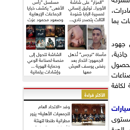
”المزار” على شاشة
مسلسل ”رأس
ادرات،
الأوبرا.. توثيق إنساني
الأفعى” يكشف خبايا
لمسيرة البابا شنودة
الجماعات الإرهابية
ات بما
الثالث يتصدر نادي...
وصعود محمود عزت
 جهود
اذبة،
مأساة “نرجس” تُذهل
الشاشة تتحول إلى
الجمهور: انتحار بعد
منصة لصناعة الوعي
 وأنه يجري حالياً دراسة 40 طلب للحصول
رفض يوسف العيش
وحماية الهوية ...
معها
وإشادات برلمانية
ناعات
واسعة...
لكافة
الأكثر قراءةً
سيارات
وفد «الاتحاد العام
للجمعيات الأهلية» يزور
مستوى
مطرانية طنطا لتهنئة
م المناطق الحرة
الأقباط بعيد القيامة...