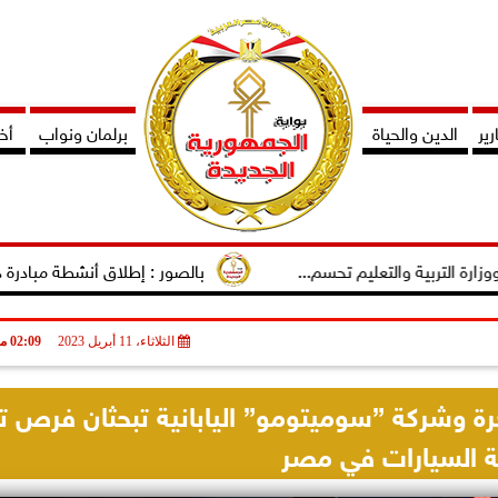
ير
الدين والحياة
برلمان ونواب
أخب
ة والتعليم تحسم...
بالصور : إطلاق أنشطة مبادرة دوى لتمكين ا
الثلاثاء، 11 أبريل 2023
02:09 مـ
لحرة وشركة ”سوميتومو” اليابانية تبحثان فرص ت
 السيارات في مصر