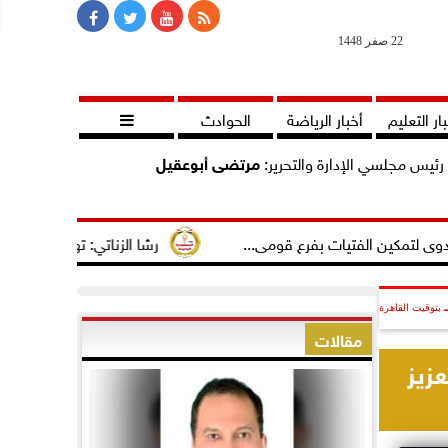
22 صفر 1448
ار التعليم
أخبار الرياضة
الحوادث

رئيس مجلسي الإدارة والتحرير:
مرتضى أبوعقيل
لفتيات بفرع قومى...
رشا الزناتي: تهنئ النائب مصطفى سالم 
بتوقيت القاهرة
مقالات
عزيز