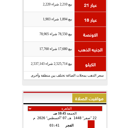
عيار 21
بيع 2,210 شراء 2,220
عيار 18
بيع 1,894 شراء 1,903
الاونصة
بيع 78,550 شراء 78,905
الجنيه الذهب
بيع 17,680 شراء 17,760
الكيلو
بيع 2,525,714 شراء 2,537,143
سعر الذهب بمحلات الصاغة تختلف بين منطقة وأخرى
مواقيت الصلاة
الجمعة
10:45 صـ
22
صفر
1448 هـ
07
أغسطس
2026 م
الفجر
03:41