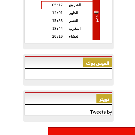
الشروق
05:17
الظهر
12:01
مصر
العصر
15:38
المغرب
18:44
العشاء
20:10
الفيس بوك
تويتر
Tweets by