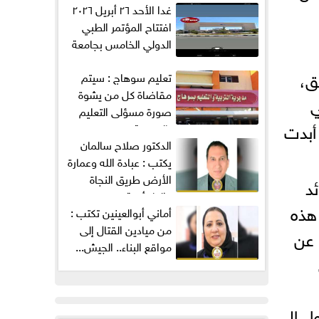
غدا الأحد ٢٦ أبريل ٢٠٢٦
افتتاح المؤتمر الطبي
الدولي الخامس بجامعة
ميريت...
ق،
تعليم سوهاج : سيتم
مقاضاة كل من يشوة
ي
صورة مسؤلى التعليم
 أبدت
بالمديرية...
الدكتور صلاح سالمان
يكتب : عبادة الله وعمارة
الأرض طريق النجاة
د
والطمأنينة
هذه
من ميادين القتال إلى
 عن
مواقع البناء.. الجيش...
ل إلى