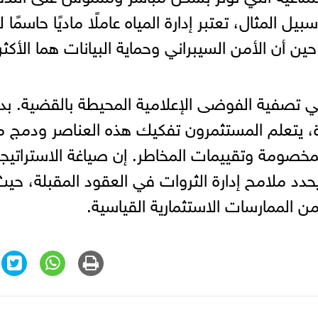
 المثال، تعتبر إدارة المياه عاملًا ماديًا حاسمًا 
أن الأمن السيبراني وحماية البيانات هما الأكثر 
 في تصفية الفوضى الإعلامية المحيطة بالقضية. بدل
ة، يتعلم المستثمرون تفكيك هذه العناصر ودمج م
مخصومة وتقييمات المخاطر. إن صياغة الاستراتيج
حدد ملامح إدارة الثروات في العقود المقبلة، حيث
من الممارسات الاستثمارية القياسية.