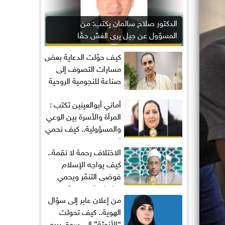
الدكتور صلاح سالمان يكتب: من
المسؤول عن جيل يرى الغش حقًا
مكتسبًا؟
كيف حوّلت الدعاية بعض
مسارات التصوف إلى
صناعة للنجومية الروحية
أماني‭ ‬أبوالعينين‭ ‬تكتب :
المرأة والأسرة بين الوعي
والمسؤولية.. كيف نحمي
المجتمع...
الاختلاف رحمة لا نقمة..
كيف يواجه الإسلام
فوضى التنمّر ويحمي
تماسك المجتمع؟
من إعلان عابر إلى سؤال
الهوية.. كيف تحولت
“الأنوثة” إلى سوق يبيع...