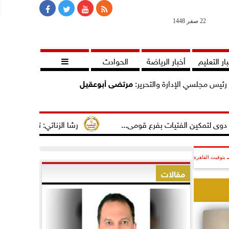
22 صفر 1448
ار التعليم
أخبار الرياضة
الحوادث

رئيس مجلسي الإدارة والتحرير:
مرتضى أبوعقيل
لفتيات بفرع قومى...
رشا الزناتي: تهنئ النائب مصطفى سالم ل
بتوقيت القاهرة
مقالات