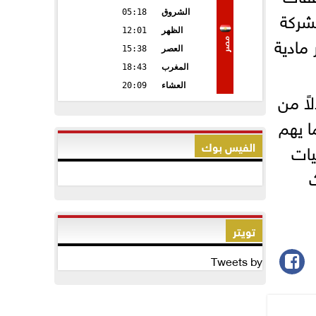
لشركة
الشروق
05:18
الظهر
12:01
مادية
مصر
العصر
15:38
المغرب
18:43
العشاء
20:09
اً من
ا يهم
الفيس بوك
يات
تويتر
Tweets by