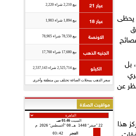
عيار 21
بيع 2,210 شراء 2,220
جانب البيئي والاجتماعي يثير الكثير من الجدل، فإن عنصر الحوكمة (Governance) يحظى
عيار 18
بيع 1,894 شراء 1,903
ق
الاونصة
فصائح
بيع 78,550 شراء 78,905
الجنيه الذهب
بيع 17,680 شراء 17,760
 بل
الكيلو
بيع 2,525,714 شراء 2,537,143
ري
سعر الذهب بمحلات الصاغة تختلف بين منطقة وأخرى
ظر عن
مواقيت الصلاة
كز هذا
السبت
01:46 صـ
22
صفر
1448 هـ
08
أغسطس
2026 م
فقات
الفجر
03:42