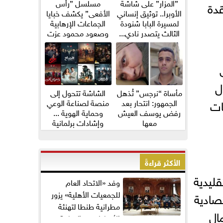
”المزار” على شاشة
مسلسل ”رأس
قدة
الأوبرا.. توثيق إنساني
الأفعى” يكشف خبايا
لمسيرة البابا شنودة
الجماعات الإرهابية
الثالث يتصدر نادي...
وصعود محمود عزت
ل
مأساة “نرجس” تُذهل
الشاشة تتحول إلى
ات
الجمهور: انتحار بعد
منصة لصناعة الوعي
رفض يوسف العيش
وحماية الهوية ...
معها
وإشادات برلمانية
واسعة...
الأكثر قراءةً
ليدية
وفد «الاتحاد العام
للجمعيات الأهلية» يزور
صادية
مطرانية طنطا لتهنئة
ال
الأقباط بعيد القيامة...