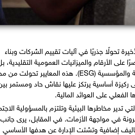
رة تحولًا جذريًا في آليات تقييم الشركات وبناء
ًا على الأرقام والميزانيات العمومية التقليدية، بل
ليشمل معايير الحوكمة البيئية والاجتماعية والمؤسسية (ESG). هذه المعايير تحولت 
لى ركيزة أساسية يرتكز عليها نقاش حاد ومستمر بين
 الفعلي على العوائد المالية.
ي تدير مخاطرها البيئية وتلتزم بالمسؤولية الاجتم
ونة في مواجهة الأزمات. في المقابل، يرى جانب 
ليف إضافية وتشتت الإدارة عن هدفها الأساسي