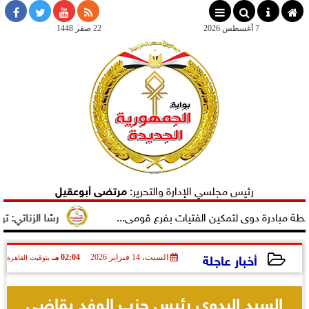
×
7 أغسطس 2026
22 صفر 1448
رئيس مجلسي الإدارة والتحرير:
مرتضى أبوعقيل
ادرة دوى لتمكين الفتيات بفرع قومى...
رشا الزناتي: تهنئ ا
أخبار عاجلة
السبت، 14 فبراير 2026
02:04 مـ
بتوقيت القاهرة
2026-02-14 14:04:42
السيد البدوي رئيس حزب الوفد يقاضي