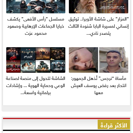
”المزار” على شاشة الأوبرا.. توثيق
مسلسل ”رأس الأفعى” يكشف
إنساني لمسيرة البابا شنودة الثالث
خبايا الجماعات الإرهابية وصعود
يتصدر نادي...
محمود عزت
مأساة “نرجس” تُذهل الجمهور:
الشاشة تتحول إلى منصة لصناعة
انتحار بعد رفض يوسف العيش
الوعي وحماية الهوية ... وإشادات
معها
برلمانية واسعة...
الأكثر قراءةً