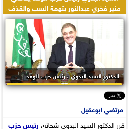
منير فخري عبدالنور بتهمة السب والقذف
الدكتور السيد البدوي ، رئيس حزب الوفد
مرتضي ابوعقيل
قرر الدكتور السيد البدوي شحاته،
رئيس حزب