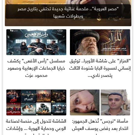
“مصر العروبة”.. ملحمة غنائية جديدة تحتفي بتاريخ مصر
وبطولات شعبها
”المزار” على شاشة الأوبرا.. توثيق
مسلسل ”رأس الأفعى” يكشف
إنساني لمسيرة البابا شنودة الثالث
خبايا الجماعات الإرهابية وصعود
يتصدر نادي...
محمود عزت
مأساة “نرجس” تُذهل الجمهور:
الشاشة تتحول إلى منصة لصناعة
انتحار بعد رفض يوسف العيش
الوعي وحماية الهوية ... وإشادات
معها
برلمانية واسعة...