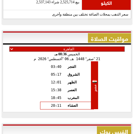
الكيلو
بيع 2,525,714 شراء 2,537,143
سعر الذهب بمحلات الصاغة تختلف بين منطقة وأخرى
مواقيت الصلاة
الخميس
08:36 مـ
21
صفر
1448 هـ
06
أغسطس
2026 م
الفجر
03:40
الشروق
05:17
الظهر
12:01
مصر
العصر
15:38
المغرب
18:45
العشاء
20:11
الفيس بوك