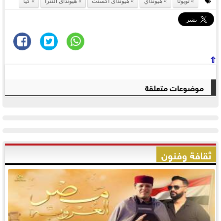
تويوتا
هيونداي
هيونداى اكسنت
هيونداى النترا
كيا
⇧
موضوعات متعلقة
ثقافة وفنون