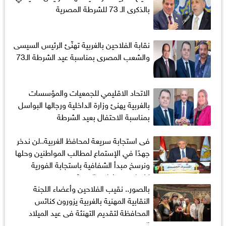
‬بالذكرى‭ ‬الـ73‭ ‬ للشرطة‭ ‬المصرية
نقابة الفلاحين بالغربية تهنّئ الرئيس السيسى
والشعب المصرى بمناسبة عيد الشرطة الـ73
الاتحاد الاقليمي للجمعيات والمؤسسات
بالغربية يهنئ وزارة الداخلية ورجالها البواسل
بمناسبة الاحتفال بعيد الشرطة
فى استجابة سريعة لمحافظ الغربية..لن ندخر
جهدًا في الإستماع لمطالب المواطنين وحلها
ونرسخ مبدأ الشفافية باستجابة الفورية
لشكاوى مواطني الغربية
بالصور.. نقيب الفلاحين وأعضاء اللجنة
النقابية المهنية بالغربية يزورون كنائس
المحافظة لتقديم التهنئة فى عيد الميلاد
المجيد