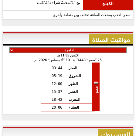
الكيلو
بيع 2,525,714 شراء 2,537,143
سعر الذهب بمحلات الصاغة تختلف بين منطقة وأخرى
مواقيت الصلاة
الإثنين
11:05 مـ
25
صفر
1448 هـ
10
أغسطس
2026 م
الفجر
03:44
الشروق
05:19
الظهر
12:00
مصر
العصر
15:37
المغرب
18:42
العشاء
20:06
الفيس بوك