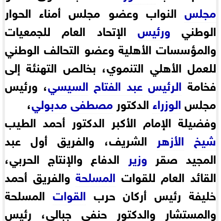
مجلس
النواب وعضو مجلس أمناء الحوار
الوطني
ورئيس
الإتحاد العام للجمعيات
والمؤسسات الأهلية وعضو التحالف الوطني
للعمل الأهلي التنموي، بخالص التهنئة إلى
فخامة
الرئيس
عبد الفتاح
السيسي
، ورئيس
مجلس
الوزراء
الدكتور
مصطفى
مدبولي
،
وفضيلة الإمام الأكبر الدكتور أحمد الطيب
شيخ
الأزهر
الشريف، والفريق أول عبد
المجيد صقر
وزير
الدفاع والإنتاج الحربي،
القائد العام للقوات
المسلحة
والفريق أحمد
خليفة رئيس أركان حرب
القوات
المسلحة
والمستشار والدكتور حنفي جبالي، رئيس