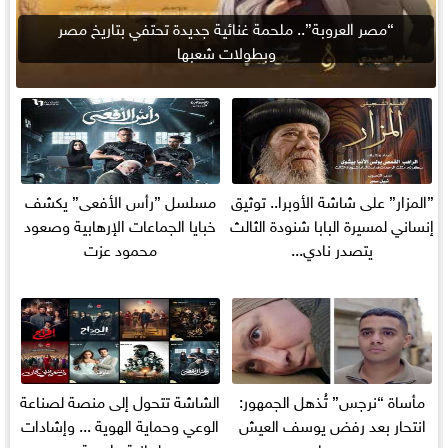
“مصر العروبة”.. ملحمة غنائية جديدة تحتفي بتاريخ مصر
وبطولات شعبها
”المزار” على شاشة الأوبرا.. توثيق
مسلسل ”رأس الأفعى” يكشف
إنساني لمسيرة البابا شنودة الثالث
خبايا الجماعات الإرهابية وصعود
يتصدر نادي...
محمود عزت
مأساة “نرجس” تُذهل الجمهور:
الشاشة تتحول إلى منصة لصناعة
انتحار بعد رفض يوسف العيش
الوعي وحماية الهوية ... وإشادات