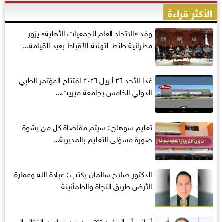
الأكثر قراءةً
وفد «الاتحاد العام للجمعيات الأهلية» يزور
مطرانية طنطا لتهنئة الأقباط بعيد القيامة...
غدا الأحد ٢٦ أبريل ٢٠٢٦ افتتاح المؤتمر الطبي
الدولي الخامس بجامعة ميريت...
تعليم سوهاج : سيتم مقاضاة كل من يشوة
صورة مسؤلى التعليم بالمديرية...
الدكتور صلاح سالمان يكتب : عبادة الله وعمارة
الأرض طريق النجاة والطمأنينة
أماني‭ ‬أبوالعينين‭ ‬تكتب‭ : ‬ من ميادين القتال إلى