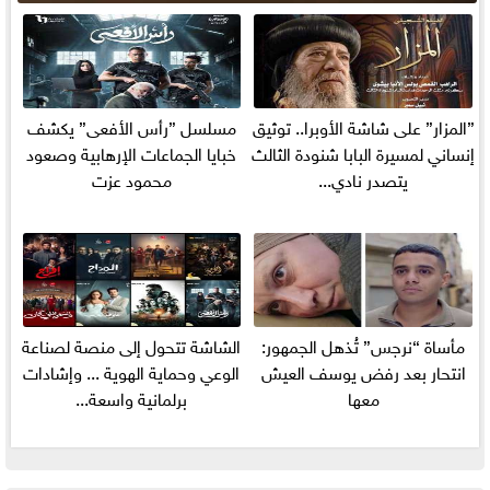
”المزار” على شاشة الأوبرا.. توثيق
مسلسل ”رأس الأفعى” يكشف
إنساني لمسيرة البابا شنودة الثالث
خبايا الجماعات الإرهابية وصعود
يتصدر نادي...
محمود عزت
مأساة “نرجس” تُذهل الجمهور:
الشاشة تتحول إلى منصة لصناعة
انتحار بعد رفض يوسف العيش
الوعي وحماية الهوية ... وإشادات
معها
برلمانية واسعة...