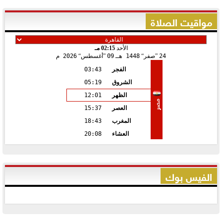
مواقيت الصلاة
الأحد
02:15 مـ
24
صفر
1448 هـ
09
أغسطس
2026 م
الفجر
03:43
الشروق
05:19
الظهر
12:01
مصر
العصر
15:37
المغرب
18:43
العشاء
20:08
الفيس بوك