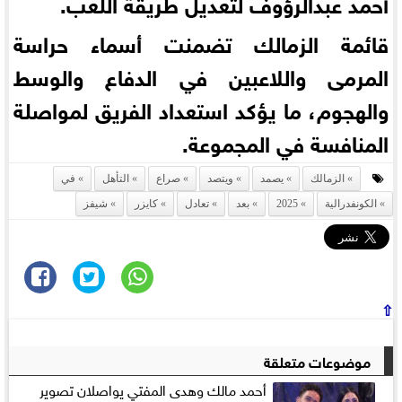
أحمد عبدالرؤوف لتعديل طريقة اللعب.
قائمة الزمالك تضمنت أسماء حراسة
المرمى واللاعبين في الدفاع والوسط
والهجوم، ما يؤكد استعداد الفريق لمواصلة
المنافسة في المجموعة.
الزمالك
يصمد
ويتصد
صراع
التأهل
في
الكونفدرالية
2025
بعد
تعادل
كايزر
شيفز
⇧
موضوعات متعلقة
أحمد مالك وهدى المفتي يواصلان تصوير