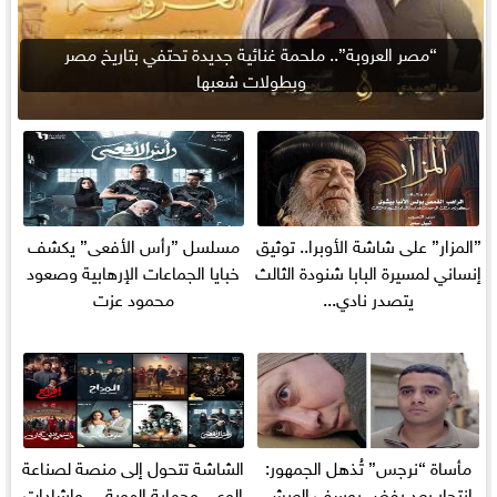
“مصر العروبة”.. ملحمة غنائية جديدة تحتفي بتاريخ مصر
وبطولات شعبها
”المزار” على شاشة الأوبرا.. توثيق
مسلسل ”رأس الأفعى” يكشف
إنساني لمسيرة البابا شنودة الثالث
خبايا الجماعات الإرهابية وصعود
يتصدر نادي...
محمود عزت
مأساة “نرجس” تُذهل الجمهور:
الشاشة تتحول إلى منصة لصناعة
انتحار بعد رفض يوسف العيش
الوعي وحماية الهوية ... وإشادات