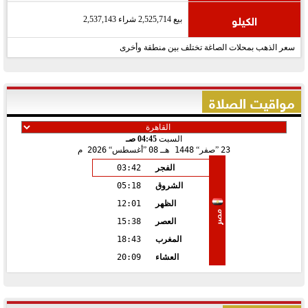
الكيلو
بيع 2,525,714 شراء 2,537,143
سعر الذهب بمحلات الصاغة تختلف بين منطقة وأخرى
مواقيت الصلاة
السبت
04:45 صـ
23
صفر
1448 هـ
08
أغسطس
2026 م
الفجر
03:42
الشروق
05:18
الظهر
12:01
مصر
العصر
15:38
المغرب
18:43
العشاء
20:09