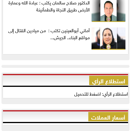
الدكتور صلاح سالمان يكتب : عبادة الله وعمارة
الأرض طريق النجاة والطمأنينة
أماني‭ ‬أبوالعينين‭ ‬تكتب‭ : ‬ من ميادين القتال إلى
مواقع البناء.. الجيش...
استطلاع الرأي
استطلاع الرأي: اضغط للتحميل
أسعار العملات