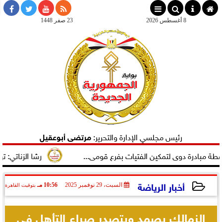
×
8 أغسطس 2026
23 صفر 1448
رئيس مجلسي الإدارة والتحرير:
مرتضى أبوعقيل
درة دوى لتمكين الفتيات بفرع قومى...
رشا الزناتي: تهنئ الن
أخبار الرياضة
السبت، 29 نوفمبر 2025
10:56 مـ
بتوقيت القاهرة
2025-11-29 22:56:29
الزمالك يصمد ويتصدر صراع التأهل في