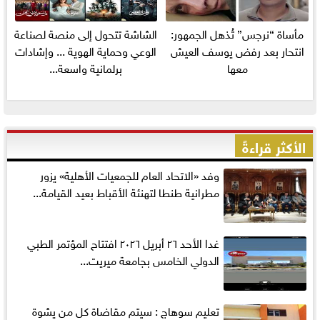
مأساة “نرجس” تُذهل الجمهور:
الشاشة تتحول إلى منصة لصناعة
انتحار بعد رفض يوسف العيش
الوعي وحماية الهوية ... وإشادات
معها
برلمانية واسعة...
الأكثر قراءةً
وفد «الاتحاد العام للجمعيات الأهلية» يزور
مطرانية طنطا لتهنئة الأقباط بعيد القيامة...
غدا الأحد ٢٦ أبريل ٢٠٢٦ افتتاح المؤتمر الطبي
الدولي الخامس بجامعة ميريت...
تعليم سوهاج : سيتم مقاضاة كل من يشوة