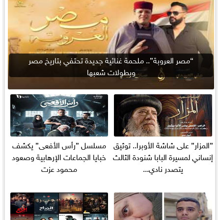
“مصر العروبة”.. ملحمة غنائية جديدة تحتفي بتاريخ مصر
وبطولات شعبها
”المزار” على شاشة الأوبرا.. توثيق
مسلسل ”رأس الأفعى” يكشف
إنساني لمسيرة البابا شنودة الثالث
خبايا الجماعات الإرهابية وصعود
يتصدر نادي...
محمود عزت