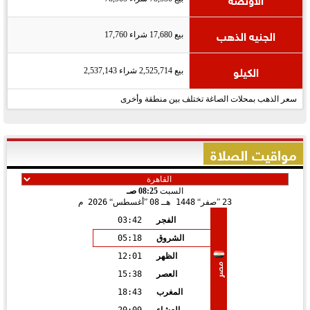
الجنيه الذهب
بيع 17,680 شراء 17,760
الكيلو
بيع 2,525,714 شراء 2,537,143
سعر الذهب بمحلات الصاغة تختلف بين منطقة وأخرى
مواقيت الصلاة
السبت
08:25 صـ
23
صفر
1448 هـ
08
أغسطس
2026 م
الفجر
03:42
الشروق
05:18
الظهر
12:01
مصر
العصر
15:38
المغرب
18:43
العشاء
20:09