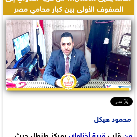
الصفوف الأولى بين كبار محامي مصر
محمود هيكل
من
قلب
قرية
أخناواي
بمركز طنطا، حيث