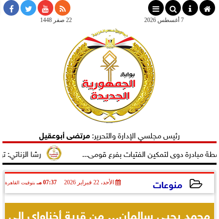
×
7 أغسطس 2026
22 صفر 1448
رئيس مجلسي الإدارة والتحرير:
مرتضى أبوعقيل
رة دوى لتمكين الفتيات بفرع قومى...
رشا الزناتي: تهنئ النا
منوعات
الأحد، 22 فبراير 2026
07:37 مـ
بتوقيت القاهرة
2026-02-22 19:37:33
محمد يحيى سالمان… من قرية أخناواي إلى