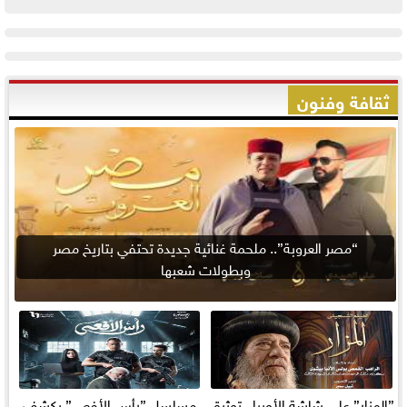
ثقافة وفنون
“مصر العروبة”.. ملحمة غنائية جديدة تحتفي بتاريخ مصر
وبطولات شعبها
”المزار” على شاشة الأوبرا.. توثيق
مسلسل ”رأس الأفعى” يكشف