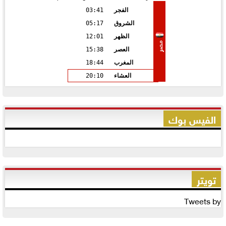
الفجر
03:41
الشروق
05:17
الظهر
12:01
مصر
العصر
15:38
المغرب
18:44
العشاء
20:10
الفيس بوك
تويتر
Tweets by