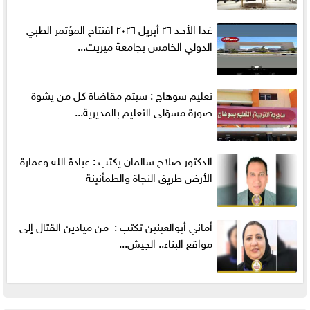
غدا الأحد ٢٦ أبريل ٢٠٢٦ افتتاح المؤتمر الطبي
الدولي الخامس بجامعة ميريت...
تعليم سوهاج : سيتم مقاضاة كل من يشوة
صورة مسؤلى التعليم بالمديرية...
الدكتور صلاح سالمان يكتب : عبادة الله وعمارة
الأرض طريق النجاة والطمأنينة
أماني‭ ‬أبوالعينين‭ ‬تكتب‭ : ‬ من ميادين القتال إلى
مواقع البناء.. الجيش...