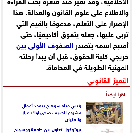
الأخلاقية، وقد تميز منذ صغره بحب القراءة
والاطلاع على علوم القانون والعدالة. هذا
الإصرار على التعلم، مدعومًا بالقيم التي
تربى عليها، جعله يتفوق أكاديميًا، حتى
أصبح اسمه يتصدر
الصفوف
الأولى
بين
خريجي كلية الحقوق، قبل أن يبدأ رحلته
المهنية الطويلة في المحاماة.
التميز القانوني
اقرأ أيضاً
رئيس مياة سوهاج يتفقد أعمال
مشروع الصرف صحى اولاد عزاز
والمنياى
بروتوكول تعاون بين جامعة ووسونج