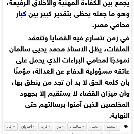
يجمع بين الكفاءة المهنية والأخلاق الرفيعة،
وهو ما جعله يحظى بتقدير كبير بين
كبار
محامي مصر.
في زمن تتسارع فيه القضايا وتتعقد
الملفات، يظل الأستاذ محمد يحيى سالمان
نموذجًا لمحامي البراءات الذي يحمل على
عاتقه مسؤولية الدفاع عن العدالة، مؤمنًا
بأن كلمة الحق لا بد أن تجد من ينطق بها،
وأن ميزان القضاء لا يستقيم إلا بجهود
المخلصين الذين آمنوا برسالتهم حتى
النهاية.
محمد
يحيى
سالمان
من
قرية
أخناواي
إلى