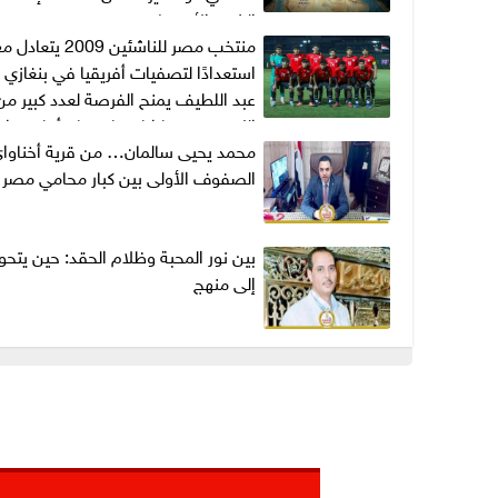
الشرق الأوسط
منتخب مصر للناشئين 2009
استعدادًا لتصفيات أفريقيا في بنغازي 
عبد اللطيف يمنح الفرصة لعدد كبير من
اللاعبين.. ومباراتان حاسمتان أمام تنزان
محمد يحيى سالمان… من قرية أخناواي
انطلاق التصفيات
الصفوف الأولى بين كبار محامي مصر
بين نور المحبة وظلام الحقد: حين يتحو
إلى منهج