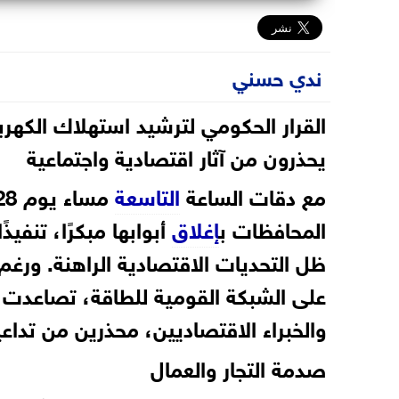
ندي حسني
القرار الحكومي لترشيد استهلاك الكه
يحذرون من آثار اقتصادية واجتماعية
مع دقات الساعة
التاسعة
مساء يوم 28 مارس الجاري، بدأت آلاف المحال
المحافظات ب
إغلاق
أبوابها مبكرًا، تنفي
ظل التحديات الاقتصادية الراهنة. ورغم
على الشبكة القومية للطاقة، تصاعدت 
والخبراء الاقتصاديين، محذرين من تدا
صدمة التجار والعمال