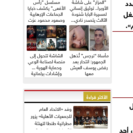
دد
”المزار” على شاشة
مسلسل ”رأس
الأوبرا.. توثيق إنساني
الأفعى” يكشف خبايا
غل
لمسيرة البابا شنودة
الجماعات الإرهابية
الثالث يتصدر نادي...
وصعود محمود عزت
».
مأساة “نرجس” تُذهل
الشاشة تتحول إلى
الجمهور: انتحار بعد
منصة لصناعة الوعي
رفض يوسف العيش
وحماية الهوية ...
معها
وإشادات برلمانية
واسعة...
الأكثر قراءةً
ل
وفد «الاتحاد العام
للجمعيات الأهلية» يزور
مطرانية طنطا لتهنئة
 أحد
الأقباط بعيد القيامة...