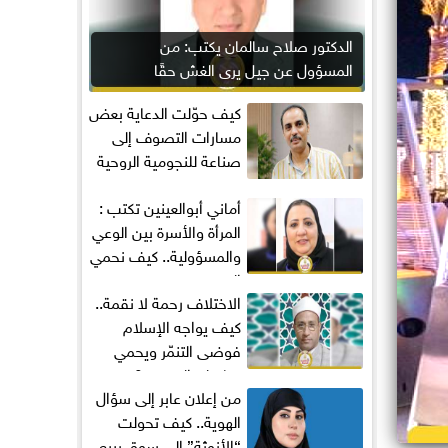
الدكتور صلاح سالمان يكتب: من
المسؤول عن جيل يرى الغش حقًا
مكتسبًا؟
كيف حوّلت الدعاية بعض
مسارات التصوف إلى
صناعة للنجومية الروحية
أماني‭ ‬أبوالعينين‭ ‬تكتب :
المرأة والأسرة بين الوعي
والمسؤولية.. كيف نحمي
المجتمع...
الاختلاف رحمة لا نقمة..
كيف يواجه الإسلام
فوضى التنمّر ويحمي
تماسك المجتمع؟
من إعلان عابر إلى سؤال
الهوية.. كيف تحولت
“الأنوثة” إلى سوق يبيع...