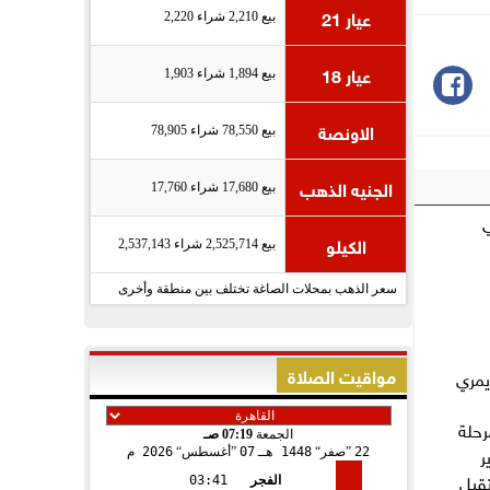
عيار 21
بيع 2,210 شراء 2,220
عيار 18
بيع 1,894 شراء 1,903
الاونصة
بيع 78,550 شراء 78,905
الجنيه الذهب
بيع 17,680 شراء 17,760
ي
الكيلو
بيع 2,525,714 شراء 2,537,143
سعر الذهب بمحلات الصاغة تختلف بين منطقة وأخرى
مواقيت الصلاة
إيمري
م في
رحلة
الجمعة
07:19 صـ
ر
22
صفر
1448 هـ
07
أغسطس
2026 م
تقبل
الفجر
03:41