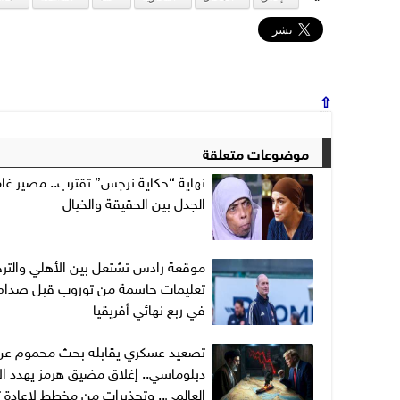
⇧
موضوعات متعلقة
نهاية “حكاية نرجس” تقترب.. مصير غا
الجدل بين الحقيقة والخيال
موقعة رادس تشتعل بين الأهلي والترج
تعليمات حاسمة من توروب قبل صدام 
في ربع نهائي أفريقيا
تصعيد عسكري يقابله بحث محموم عن
دبلوماسي.. إغلاق مضيق هرمز يهدد ال
العالمي.. وتحذيرات من مخطط لإعادة 