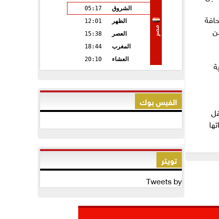
الشروق
05:17
حافة
الظهر
12:01
مصر
ن
العصر
15:38
المغرب
18:44
العشاء
20:10
ة
الفيس بوك
قل
تها
تويتر
Tweets by