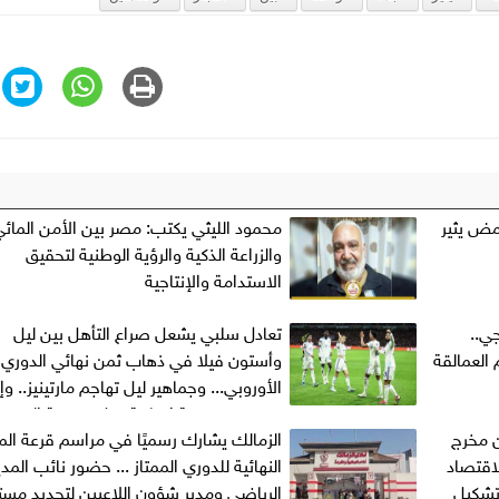
مض يثير
محمود الليثي يكتب: مصر بين الأمن المائ
والزراعة الذكية والرؤية الوطنية لتحقيق
الاستدامة والإنتاجية
ي..
تعادل سلبي يشعل صراع التأهل بين ليل
العمالقة
وأستون فيلا في ذهاب ثمن نهائي الدوري
الأوروبي... وجماهير ليل تهاجم مارتينيز.. و
يبحث عن نتيجة إيجابية قبل موقعة الحس
 مخرج
الزمالك يشارك رسميًا في مراسم قرعة الم
إنجلترا
اقتصاد
النهائية للدوري الممتاز ... حضور نائب المدي
تشكيل
الرياضي ومدير شؤون اللاعبين لتحديد مس