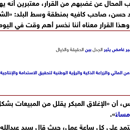
ب المحال عن غضبهم من القرار، معتبرين أنه يه
 حسن، صاحب كافيه بمنطقة وسط البلد: «الش
 وهذا القرار معناه أننا نخسر أهم وقت في اليوم
صير غامض
يثير
الجدل
بين
الحقيقة والخيال
 المائي والزراعة الذكية والرؤية الوطنية لتحقيق الاستدامة والإنتاجية
 أن «الإغلاق المبكر يقلل من المبيعات بشك
ساءً
».
تعتمد على كل ساعة عمل، حيث قال سيد عبدالله،