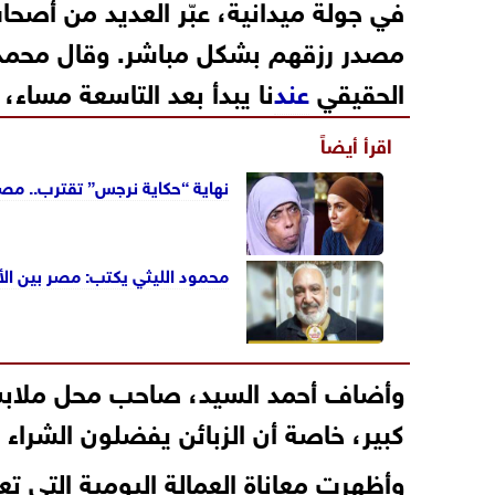
في جولة ميدانية، عبّر العديد من أصحا
مصدر رزقهم بشكل مباشر. وقال محمد
الحقيقي
عند
نا يبدأ بعد التاسعة مساء،
اقرأ أيضاً
نهاية “حكاية نرجس” تقترب.. م
محمود الليثي يكتب: مصر بين الأمن
وأضاف أحمد السيد، صاحب محل ملابس،
كبير، خاصة أن الزبائن يفضلون الشراء
م
وأظهرت معاناة العمالة اليومية التي 