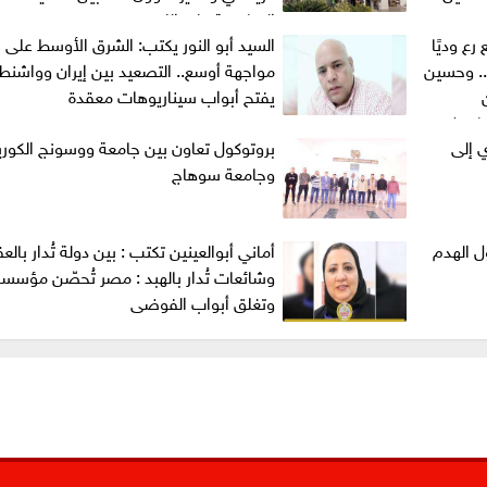
المنافسة على اللقب
 يتعادل مع رع وديًا
السيد أبو النور يكتب: الشرق الأوسط على 
.. وحسين
مواجهة أوسع.. التصعيد بين إيران وواشنط
يفتح أبواب سيناريوهات معقدة
يا قبل
 إلى
بروتوكول تعاون بين جامعة ووسونج الكوري
وجامعة سوهاج
ل الهدم
أماني أبوالعينين تكتب : بين دولة تُدار بالع
وشائعات تُدار بالهبد : مصر تُحصّن مؤسسا
وتغلق أبواب الفوضى