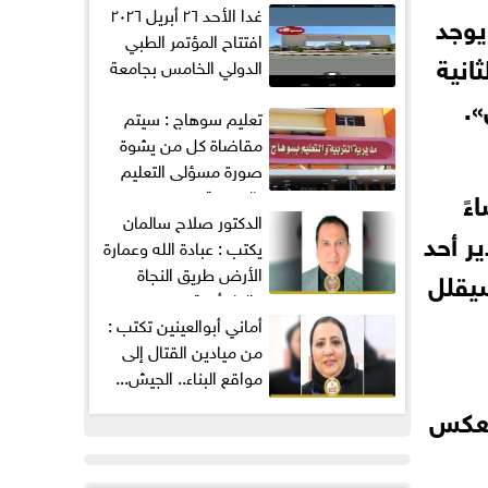
غدا الأحد ٢٦ أبريل ٢٠٢٦
يوجد
افتتاح المؤتمر الطبي
انية
الدولي الخامس بجامعة
ميريت...
».
تعليم سوهاج : سيتم
مقاضاة كل من يشوة
صورة مسؤلى التعليم
ءً
بالمديرية...
الدكتور صلاح سالمان
ر أحد
يكتب : عبادة الله وعمارة
الأرض طريق النجاة
سيقلل
والطمأنينة
من ميادين القتال إلى
مواقع البناء.. الجيش...
ينعكس