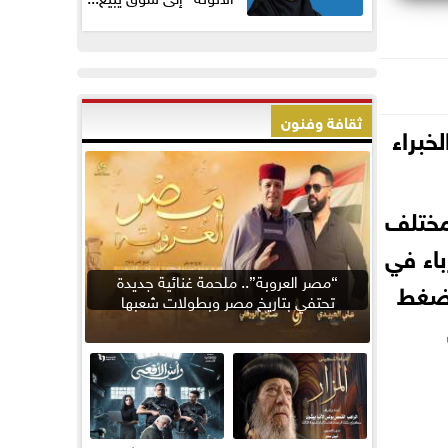
ثقافة وفنون
خبراء
مختلف
باء في
“مصر العروبة”.. ملحمة غنائية جديدة
لضغط
تحتفي بتاريخ مصر وبطولات شعبها