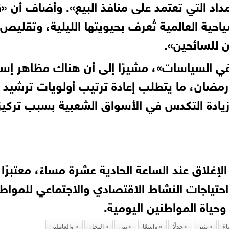
اد التي تعتمد على منافذ البيع». وأضاف أن «
ياحية العالمية تُعرف بحيويتها الليلية، وتقليص
 للسائحين».
في السياسات»، مشيرًا إلى أن هناك مظاهر إس
ضان، ما يتطلب إعادة ترتيب أولويات ترشيد
ادة التكدس في الأسواق الشعبية بسبب تركيز
إغلاق عند الساعة الحادية عشرة مساءً، معتبرًا 
 واحتياجات النشاط الاقتصادي والاجتماعي للمواط
وحياة المواطنين اليومية.
ءً
يثير
جدلًا
واسعًا
بين
التجار
والعاملين