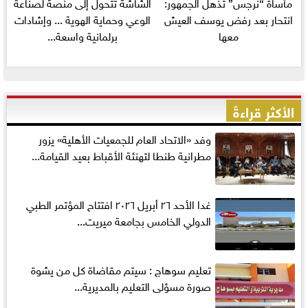
مأساة “نرجس” تُذهل الجمهور:
الشاشة تتحول إلى منصة لصناعة
انتحار بعد رفض يوسف العيش
الوعي وحماية الهوية ... وإشادات
معها
برلمانية واسعة...
الأكثر قراءةً
وفد «الاتحاد العام للجمعيات الأهلية» يزور
مطرانية طنطا لتهنئة الأقباط بعيد القيامة...
غدا الأحد ٢٦ أبريل ٢٠٢٦ افتتاح المؤتمر الطبي
الدولي الخامس بجامعة ميريت...
تعليم سوهاج : سيتم مقاضاة كل من يشوة
صورة مسؤلى التعليم بالمديرية...