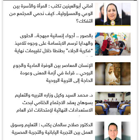
أماني‭ ‬أبوالعينين‭ ‬تكتب : المرأة والأسرة بين
الوعي والمسؤولية.. كيف نحمي المجتمع من
التفكك؟
بالصور .. أجواء إنسانية مبهجة.. الحلوى
والهدايا ترسم الابتسامة على وجوه تلاميذ
“فكرية الجلاء” بطنطا خلال تقييمات نهاية
العام
الإنسان المعاصر بين الوفرة المادية والجوع
الروحي .. قراءة في أزمة المعنى وعودة
الحاجة إلى التربية الروحية
د. محمد السيد وكيل وزاره التربيه والتعليم
بسوهاج يعقد الاجتماع الختامي لبحث
الاستعدادات النهائية لإمتحانات اخر العام
٢٠٢٥ م/٢٠٢٦ م
الدكتور صلاح سالمان يكتب : التعليم وسوق
العمل بين التجربة اليابانية والتجربة المصرية