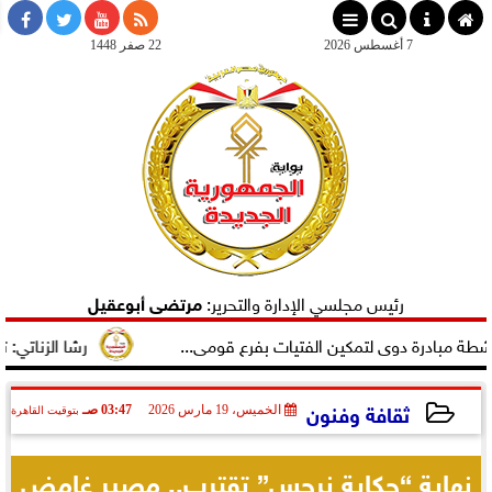
×
7 أغسطس 2026
22 صفر 1448
رئيس مجلسي الإدارة والتحرير:
مرتضى أبوعقيل
دوى لتمكين الفتيات بفرع قومى...
رشا الزناتي: تهنئ النائب 
ثقافة وفنون
الخميس، 19 مارس 2026
03:47 صـ
بتوقيت القاهرة
2026-03-19 03:47:38
نهاية “حكاية نرجس” تقترب.. مصير غامض