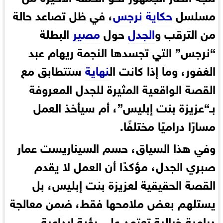
مسلسل
حكاية
نرجس
، في ظل تصاعد حالة
من الترقب و
الجدل
حول
مصير
البطلة
“نرجس” التي تجسدها النجمة ريهام عبد
الغفور، وما إذا كانت ال
نهاية
ستتطابق مع
القصة الواقعية المثيرة للجدل المعروفة
بـ“عزيزة بنت إبليس”، أم سيأخذ العمل
مسارًا دراميًا مختلفًا.
وفي هذا السياق، حسم السيناريست عمار
صبري الجدل، مؤكدًا أن العمل لا يقدم
القصة الحقيقية لعزيزة بنت إبليس، بل
يستلهم بعض ملامحها فقط، ضمن معالجة
درامية خيالية تعتمد على رؤية إبداعية