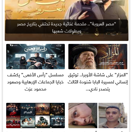
“مصر العروبة”.. ملحمة غنائية جديدة تحتفي بتاريخ مصر
وبطولات شعبها
”المزار” على شاشة الأوبرا.. توثيق
مسلسل ”رأس الأفعى” يكشف
إنساني لمسيرة البابا شنودة الثالث
خبايا الجماعات الإرهابية وصعود
يتصدر نادي...
محمود عزت