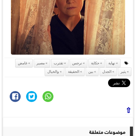
نهاية
حكاية
نرجس
تقترب
مصير
غامض
يثير
الجدل
بين
الحقيقة
والخيال
⇧
موضوعات متعلقة