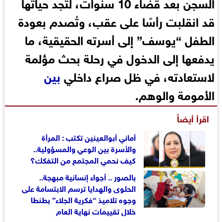
السجن بعد قضاء 10 سنوات، لتجد حياتها
قد انقلبت رأسًا على عقب، وتُصدم بعودة
الطفل “يوسف” إلى أسرته الحقيقية، ما
يدفعها إلى الدخول في رحلة بحث مؤلمة
لاستعادته، في ظل صراع داخلي
بين
الأمومة والوهم.
اقرأ أيضاً
أماني‭ ‬أبوالعينين‭ ‬تكتب : المرأة
والأسرة بين الوعي والمسؤولية..
كيف نحمي المجتمع من التفكك؟
بالصور .. أجواء إنسانية مبهجة..
الحلوى والهدايا ترسم الابتسامة على
وجوه تلاميذ “فكرية الجلاء” بطنطا
خلال تقييمات نهاية العام