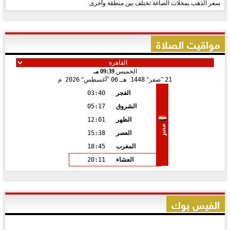
سعر الذهب بمحلات الصاغة تختلف بين منطقة وأخرى
مواقيت الصلاة
الخميس
09:39 مـ
21
صفر
1448 هـ
06
أغسطس
2026 م
الفجر
03:40
الشروق
05:17
الظهر
12:01
مصر
العصر
15:38
المغرب
18:45
العشاء
20:11
الفيس بوك