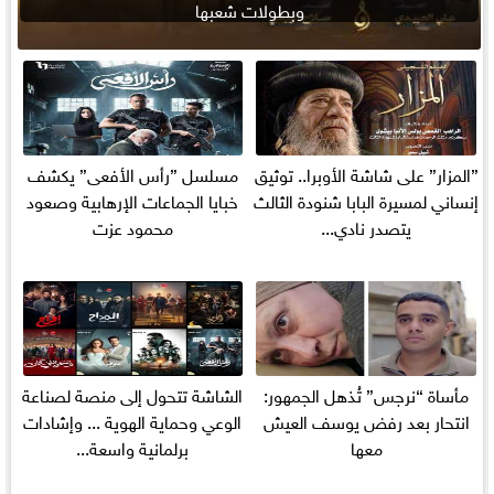
وبطولات شعبها
”المزار” على شاشة الأوبرا.. توثيق
مسلسل ”رأس الأفعى” يكشف
إنساني لمسيرة البابا شنودة الثالث
خبايا الجماعات الإرهابية وصعود
يتصدر نادي...
محمود عزت
مأساة “نرجس” تُذهل الجمهور:
الشاشة تتحول إلى منصة لصناعة
انتحار بعد رفض يوسف العيش
الوعي وحماية الهوية ... وإشادات
معها
برلمانية واسعة...