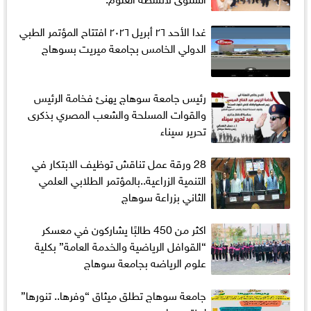
غدا الأحد ٢٦ أبريل ٢٠٢٦ افتتاح المؤتمر الطبي
الدولي الخامس بجامعة ميريت بسوهاج
رئيس جامعة سوهاج يهنئ فخامة الرئيس
والقوات المسلحة والشعب المصري بذكرى
تحرير سيناء
28 ورقة عمل تناقش توظيف الابتكار في
التنمية الزراعية..بالمؤتمر الطلابي العلمي
الثاني بزراعة سوهاج
اكثر من 450 طالبًا يشاركون في معسكر
“القوافل الرياضية والخدمة العامة” بكلية
علوم الرياضه بجامعة سوهاج
جامعة سوهاج تطلق ميثاق “وفرها.. تنورها”