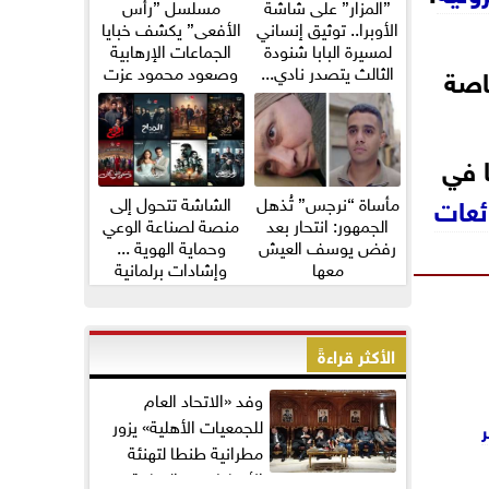
”المزار” على شاشة
مسلسل ”رأس
الأوبرا.. توثيق إنساني
الأفعى” يكشف خبايا
لمسيرة البابا شنودة
الجماعات الإرهابية
اصة
الثالث يتصدر نادي...
وصعود محمود عزت
ا في
ئعات
مأساة “نرجس” تُذهل
الشاشة تتحول إلى
الجمهور: انتحار بعد
منصة لصناعة الوعي
رفض يوسف العيش
وحماية الهوية ...
معها
وإشادات برلمانية
واسعة...
الأكثر قراءةً
وفد «الاتحاد العام
للجمعيات الأهلية» يزور
مطرانية طنطا لتهنئة
الأقباط بعيد القيامة...