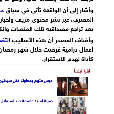
وأشار إلى أن الواقعة تأتي في سياق
حم
المصري، عبر نشر محتوى مزيف وأخبار م
بعد تراجع مصداقية تلك المنصات وانكش
وأضاف المصدر أن هذه الأساليب ال
تضل
أعمال درامية عُرضت خلال شهر رمضا
كأداة لهدم الاستقرار.
اقرأ أيضاً
حبس متهم بمحاولة قتل سيدتين 
ضربة أمنية حاسمة ضد استغلال الأطفال في التسول