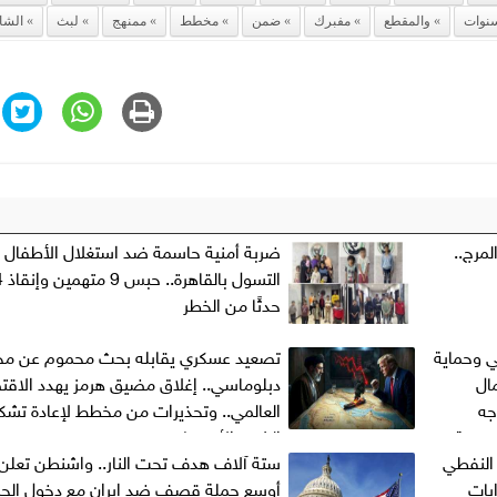
نوات
والمقطع
مفبرك
ضمن
مخطط
ممنهج
لبث
الشا
مرج..
ضربة أمنية حاسمة ضد استغلال الأطفال 
التسول
حدثًا من الخطر
ي وحماية
تصعيد عسكري يقابله بحث محموم عن مخ
مال
دبلوماسي.. إغلاق مضيق هرمز يهدد الاقت
جه
العالمي.. وتحذيرات من مخطط لإعادة تشك
لمصرية
الشرق الأوسط
 النفطي
ستة آلاف هدف تحت النار.. واشنطن تعلن
بات
أوسع حملة قصف ضد إيران مع دخول الح