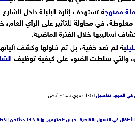
لة
ممنهج
ة تستهدف إثارة البلبلة داخل الشارع
غلوطة، في محاولة للتأثير على الرأي العام، خ
اف أساليبها خلال الفترة الماضية.
يل
ية لم تعد خفية، بل تم تناولها وكشف آلياته
ن، والتي سلطت الضوء على كيفية توظيف
الشا
في المرج..
تفاصيل
اعتداء دموي بسلاح أبيض
 بالقاهرة.. حبس 9 متهمين وإنقاذ 14 حدثًا من الخطر