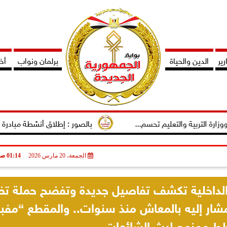
ير
الدين والحياة
برلمان ونواب
أخب
ة والتعليم تحسم...
بالصور : إطلاق أنشطة مبادرة دوى لتمكين ا
الجمعة، 20 مارس 2026
01:14 صـ
. الداخلية تكشف تفاصيل جديدة وتفضح حملة ت
لمشار إليه بالمعاش منذ سنوات.. والمقطع “مفب
 ممنهج لبث الشائعات