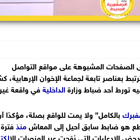
دى الصفحات المشبوهة على مواقع التواصل
وترتبط بعناصر تابعة لجماعة الإخوان الإرهابية، 
ه تورط أحد ضباط وزارة
الداخلية
في واقعة غير
فبرك
بالكامل” ولا يمت للواقع بصلة، مؤكدًا أن
طع هو ضابط سابق أحيل إلى المعاش
منذ
فترة، 
يدحض الادعاءات التي رُوّجت عبر المنصات ال
إلكت