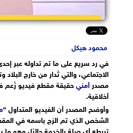
محمود هيكل
في رد سريع على ما تم تداوله عبر إح
الاجتماعي، والتي تُدار من خارج البلاد 
مصدر
أمني
حقيقة مقطع فيديو زُعم في
أخلاقية.
وأوضح المصدر أن الفيديو المتداول “
م
الشخص الذي تم الزج باسمه في المق
تربطه أي صلة بالخدمة حاليًا، وهو ما 