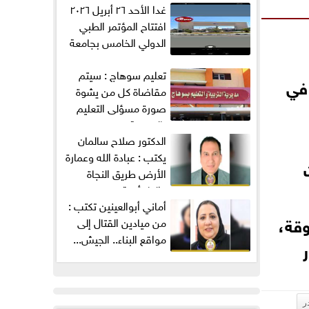
غدا الأحد ٢٦ أبريل ٢٠٢٦
افتتاح المؤتمر الطبي
الدولي الخامس بجامعة
ميريت...
تعليم سوهاج : سيتم
 في
مقاضاة كل من يشوة
صورة مسؤلى التعليم
بالمديرية...
الدكتور صلاح سالمان
يكتب : عبادة الله وعمارة
الأرض طريق النجاة
والطمأنينة
وقة،
من ميادين القتال إلى
مواقع البناء.. الجيش...
ر