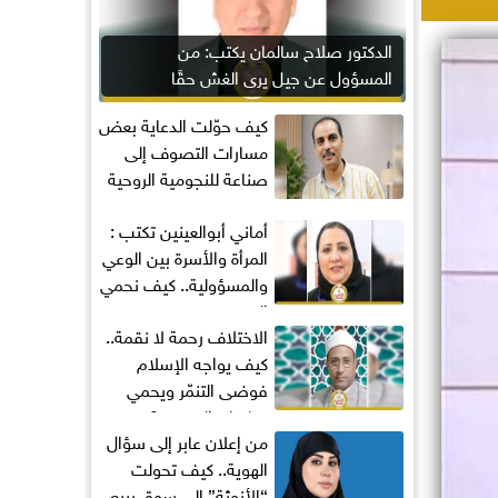
الدكتور صلاح سالمان يكتب: من
المسؤول عن جيل يرى الغش حقًا
مكتسبًا؟
كيف حوّلت الدعاية بعض
مسارات التصوف إلى
صناعة للنجومية الروحية
أماني‭ ‬أبوالعينين‭ ‬تكتب :
المرأة والأسرة بين الوعي
والمسؤولية.. كيف نحمي
المجتمع...
الاختلاف رحمة لا نقمة..
كيف يواجه الإسلام
فوضى التنمّر ويحمي
تماسك المجتمع؟
من إعلان عابر إلى سؤال
الهوية.. كيف تحولت
“الأنوثة” إلى سوق يبيع...