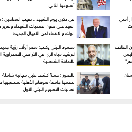
أسبوعها الثاني
ر أمني
فى ذكرى يوم الشهيد .. نقيب المعلمين : ن
ت
العهد على صون تضحيات الشهداء وتعزيز ق
الولاء والانتماء لدى الأجيال الجديدة
 الطلاب
محمود الليثي يكتب: مصر أولًا.. رؤية جديد
ليمن
لترشيد مياه الري في الأراضي الصحراوية ال
صر”
بالطاقة الشمسية
نان
بالصور : حملة كشف طبي مجانيه شاملة
تنظمها جامعة سوهاج الأهلية لمنتسبيها
فعاليات الأسبوع البيئي الأول