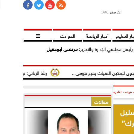
22 صفر 1448
ار التعليم
أخبار الرياضة
الحوادث

رئيس مجلسي الإدارة والتحرير:
مرتضى أبوعقيل
لفتيات بفرع قومى...
رشا الزناتي: تهنئ النائب مصطفى سالم 
بتوقيت القاهرة
مقالات
ضليل
رك”