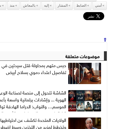
أمني
الضابط
المشار
إليه
بالمعاش
منذ
س
⇧
موضوعات متعلقة
حبس متهم بمحاولة قتل سيدتين في ال
تفاصيل اعتداء دموي بسلاح أبيض
الشاشة تتحول إلى منصة لصناعة الوع
الهوية ... وإشادات برلمانية واسعة بأع
الموسم… والنواب: الدراما الهادفة توا
الشائعات وتعيد الاعتبار لقيم الأسرة ا
الولايات المتحدة تكشف عن احتياطيها
وتخطط لمزيد من التخزين وسط اضطرا