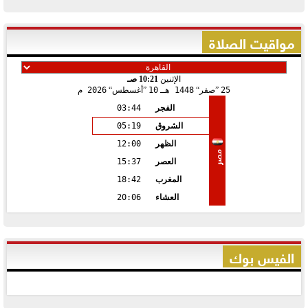
مواقيت الصلاة
الإثنين
10:21 صـ
25
صفر
1448 هـ
10
أغسطس
2026 م
الفجر
03:44
الشروق
05:19
الظهر
12:00
مصر
العصر
15:37
المغرب
18:42
العشاء
20:06
الفيس بوك