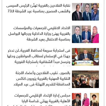
نقابة الفلاحين بالغربية تهنّئ الرئيس السيسى
والشعب المصرى بمناسبة عيد الشرطة الـ73
الاتحاد الاقليمي للجمعيات والمؤسسات
بالغربية يهنئ وزارة الداخلية ورجالها البواسل
بمناسبة الاحتفال بعيد الشرطة
فى استجابة سريعة لمحافظ الغربية..لن ندخر
جهدًا في الإستماع لمطالب المواطنين وحلها
ونرسخ مبدأ الشفافية باستجابة الفورية
لشكاوى مواطني الغربية
بالصور.. نقيب الفلاحين وأعضاء اللجنة
النقابية المهنية بالغربية يزورون كنائس
المحافظة لتقديم التهنئة فى عيد الميلاد
المجيد
مجلس إدارة الإتحاد الإقليمي للجمعيات
الأهلية بالغربية يهنئي قداسة البابا