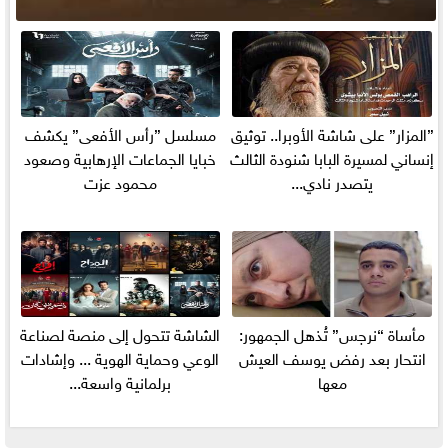
”المزار” على شاشة الأوبرا.. توثيق
مسلسل ”رأس الأفعى” يكشف
إنساني لمسيرة البابا شنودة الثالث
خبايا الجماعات الإرهابية وصعود
يتصدر نادي...
محمود عزت
مأساة “نرجس” تُذهل الجمهور:
الشاشة تتحول إلى منصة لصناعة
انتحار بعد رفض يوسف العيش
الوعي وحماية الهوية ... وإشادات
معها
برلمانية واسعة...