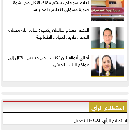
تعليم سوهاج : سيتم مقاضاة كل من يشوة
صورة مسؤلى التعليم بالمديرية...
الدكتور صلاح سالمان يكتب : عبادة الله وعمارة
الأرض طريق النجاة والطمأنينة
أماني‭ ‬أبوالعينين‭ ‬تكتب‭ : ‬ من ميادين القتال إلى
مواقع البناء.. الجيش...
استطلاع الرأي
استطلاع الرأي: اضغط للتحميل