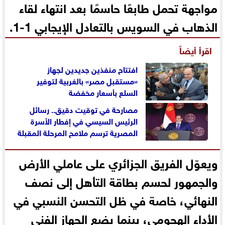
مواجهة تحمل طابعًا حاسمًا بعد انتهاء لقاء
الذهاب في السويس بالتعادل الإيجابي 1-1.
اقرأ أيضاً
افتتاح منفذين جديدين لجهاز
«مستقبل مصر» بالغربية لتوفير
السلع بأسعار مخفضة
مصارحة في توقيت دقيق.. رسائل
الرئيس السيسي في إفطار الأسرة
المصرية ترسم ملامح المرحلة المقبلة
ويعوّل الفريق الجزائري على عاملي الأرض
والجمهور لحسم بطاقة التأهل إلى نصف
النهائي، خاصة في ظل التحسن النسبي في
الأداء الهجومي، بينما يضع الجهاز الفني