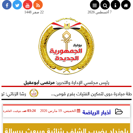
×
7 أغسطس 2026
22 صفر 1448
رئيس مجلسي الإدارة والتحرير:
مرتضى أبوعقيل
رة دوى لتمكين الفتيات بفرع قومى...
رشا الزناتي: تهنئ النا
أخبار الرياضة
الخميس، 19 مارس 2026
03:24 صـ
بتوقيت القاهرة
2026-03-19 03:24:44
بلوزداد يضرب الشلف بثنائية ويبعث برسالة