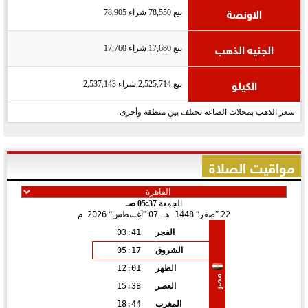
الاونصة
بيع 78,550 شراء 78,905
الجنيه الذهب
بيع 17,680 شراء 17,760
الكيلو
بيع 2,525,714 شراء 2,537,143
سعر الذهب بمحلات الصاغة تختلف بين منطقة وأخرى
مواقيت الصلاة
الجمعة
05:37 صـ
22
صفر
1448 هـ
07
أغسطس
2026 م
الفجر
03:41
الشروق
05:17
الظهر
12:01
مصر
العصر
15:38
المغرب
18:44