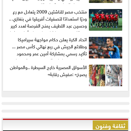
مستقبل المنافسة على اللقب
منتخب مصر للناشئين 2009 يتعادل مع رع
وديًا استعدادًا لتصفيات أفريقيا في بنغازي ..
وحسين عبد اللطيف يمنح الفرصة لعدد كبير
من اللاعبين.. ومباراتان حاسمتان أمام تنزانيا
اتحاد الكرة يعلن حكام مواجهة سيراميكا
قبل انطلاق التصفيات
وطلائع الجيش في ربع نهائي كأس مصر ...
تأكيد رسمي بمشاركة أمين عمر ومحمود
عاشور في مباريات الدوري رغم قرار فيفا
‬يصرخ‭: ‬‮«‬مفيش‭ ‬رقابة‮»‬
ثقافة وفنون