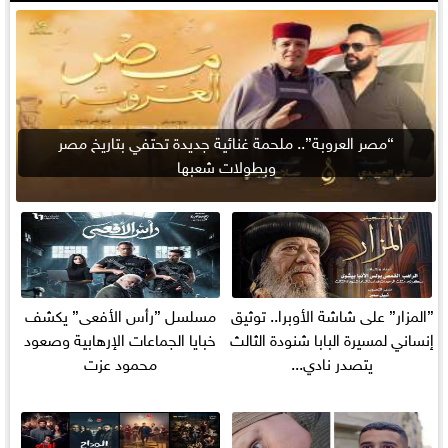
“مصر العروبة”.. ملحمة غنائية جديدة تحتفي بتاريخ مصر
وبطولات شعبها
”المزار” على شاشة الأوبرا.. توثيق
مسلسل ”رأس الأفعى” يكشف
إنساني لمسيرة البابا شنودة الثالث
خبايا الجماعات الإرهابية وصعود
يتصدر نادي...
محمود عزت