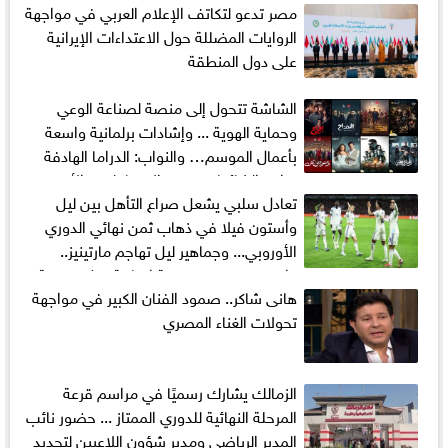
مصر تدعو لتكاتف الإعلام العربي في مواجهة
الروايات المضللة حول الاعتداءات الإيرانية
على دول المنطقة
الشاشة تتحول إلى منصة لصناعة الوعي
وحماية الهوية ... وإشادات برلمانية واسعة
بأعمال الموسم… والنواب: الدراما الهادفة
تواجه الشائعات وتعيد الاعتبار لقيم الأسرة
تعادل سلبي يشعل صراع التأهل بين ليل
المصرية
وأستون فيلا في ذهاب ثمن نهائي الدوري
الأوروبي... وجماهير ليل تهاجم مارتينيز..
وإيمري يبحث عن نتيجة إيجابية قبل موقعة
هانى شاكر.. صمود الفنان الكبير في مواجهة
الحسم في إنجلترا
تحولات الغناء المصري
الزمالك يشارك رسميًا في مراسم قرعة
المرحلة النهائية للدوري الممتاز ... حضور نائب
المدير الرياضي ومدير شؤون اللاعبين لتحديد