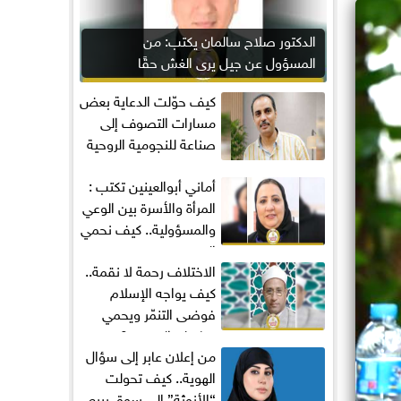
الدكتور صلاح سالمان يكتب: من
المسؤول عن جيل يرى الغش حقًا
مكتسبًا؟
كيف حوّلت الدعاية بعض
مسارات التصوف إلى
صناعة للنجومية الروحية
أماني‭ ‬أبوالعينين‭ ‬تكتب :
المرأة والأسرة بين الوعي
والمسؤولية.. كيف نحمي
المجتمع...
الاختلاف رحمة لا نقمة..
كيف يواجه الإسلام
فوضى التنمّر ويحمي
تماسك المجتمع؟
من إعلان عابر إلى سؤال
الهوية.. كيف تحولت
“الأنوثة” إلى سوق يبيع...