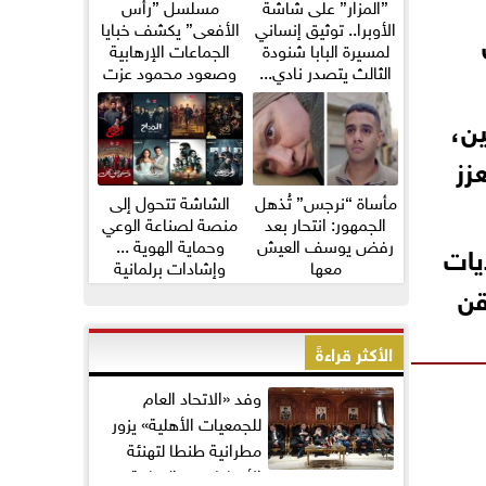
”المزار” على شاشة
مسلسل ”رأس
الأوبرا.. توثيق إنساني
الأفعى” يكشف خبايا
لمسيرة البابا شنودة
الجماعات الإرهابية
الثالث يتصدر نادي...
وصعود محمود عزت
ين،
زز
مأساة “نرجس” تُذهل
الشاشة تتحول إلى
الجمهور: انتحار بعد
منصة لصناعة الوعي
رفض يوسف العيش
وحماية الهوية ...
يات
معها
وإشادات برلمانية
واسعة...
قن
الأكثر قراءةً
وفد «الاتحاد العام
للجمعيات الأهلية» يزور
مطرانية طنطا لتهنئة
الأقباط بعيد القيامة...