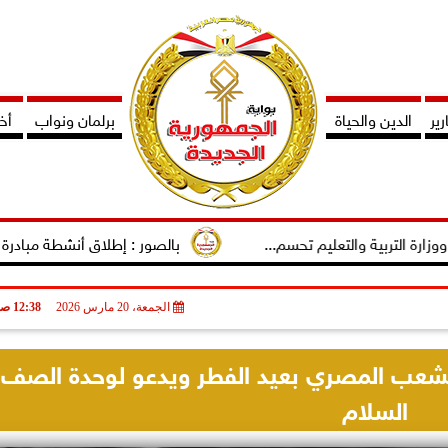
ير
الدين والحياة
برلمان ونواب
أخب
ة والتعليم تحسم...
بالصور : إطلاق أنشطة مبادرة دوى لتمكين ا
الجمعة، 20 مارس 2026
12:38 صـ
لشعب المصري بعيد الفطر ويدعو لوحدة الصف 
السلام