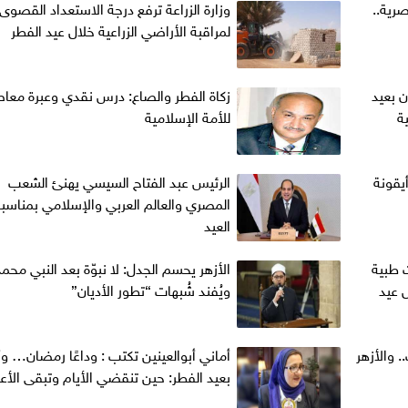
صرية..
وزارة الزراعة ترفع درجة الاستعداد القصوى
لمراقبة الأراضي الزراعية خلال عيد الفطر
ن بعيد
زكاة الفطر والصاع: درس نقدي وعبرة معا
ة
للأمة الإسلامية
يقونة
الرئيس عبد الفتاح السيسي يهنئ الشعب
المصري والعالم العربي والإسلامي بمناسب
العيد
ت طبية
الأزهر يحسم الجدل: لا نبوّة بعد النبي مح
 عيد
ويُفند شُبهات “تطور الأديان”
. والأزهر
أماني‭ ‬أبوالعينين‭ ‬تكتب‭ : ‬وداعًا رمضان
بعيد الفطر: حين تنقضي الأيام وتبقى الأع