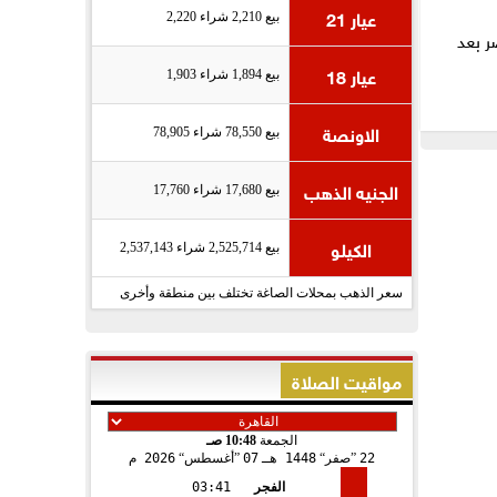
عيار 21
بيع 2,210 شراء 2,220
ر بعد
عيار 18
بيع 1,894 شراء 1,903
الاونصة
بيع 78,550 شراء 78,905
الجنيه الذهب
بيع 17,680 شراء 17,760
الكيلو
بيع 2,525,714 شراء 2,537,143
سعر الذهب بمحلات الصاغة تختلف بين منطقة وأخرى
مواقيت الصلاة
الجمعة
10:48 صـ
22
صفر
1448 هـ
07
أغسطس
2026 م
الفجر
03:41