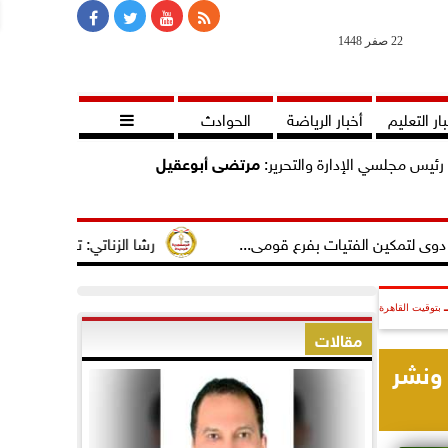
22 صفر 1448
ار التعليم
أخبار الرياضة
الحوادث

رئيس مجلسي الإدارة والتحرير:
مرتضى أبوعقيل
لفتيات بفرع قومى...
رشا الزناتي: تهنئ النائب مصطفى سالم ل
بتوقيت القاهرة
مقالات
ونشر