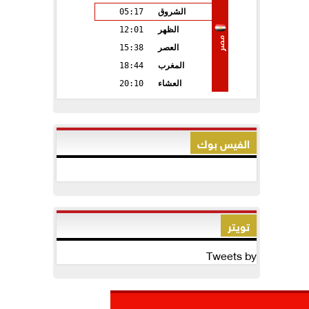
الشروق
05:17
الظهر
12:01
مصر
العصر
15:38
المغرب
18:44
العشاء
20:10
الفيس بوك
تويتر
Tweets by