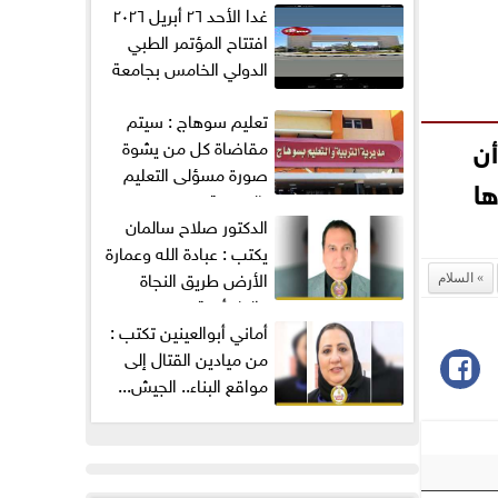
غدا الأحد ٢٦ أبريل ٢٠٢٦
افتتاح المؤتمر الطبي
الدولي الخامس بجامعة
ميريت...
تعليم سوهاج : سيتم
أن
مقاضاة كل من يشوة
صورة مسؤلى التعليم
ها
بالمديرية...
الدكتور صلاح سالمان
يكتب : عبادة الله وعمارة
الأرض طريق النجاة
السلام
والطمأنينة
من ميادين القتال إلى
مواقع البناء.. الجيش...