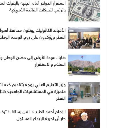
استقرار الدولار أمام الجنيه بالبنوك الم
وترقب لتحركات الفائدة الأمريكية
الأقباط الكاثوليك يهنئون محافظ أسوا
الفطر ويؤكدون على روح الوحدة الوطني
طابا.. عودة الأرض إلى حضن الوطن وأ
السلام والاستقرار
وزير التعليم العالي يوجه بتقديم خدما
متميزة في المستشفيات الجامعية خلال
الفطر
الإمام أحمد الطيب: الفن رسالة لا ترف.
حارسٌ لحرية الإبداع المسئول