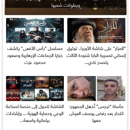
وبطولات شعبها
”المزار” على شاشة الأوبرا.. توثيق
مسلسل ”رأس الأفعى” يكشف
إنساني لمسيرة البابا شنودة الثالث
خبايا الجماعات الإرهابية وصعود
يتصدر نادي...
محمود عزت
مأساة “نرجس” تُذهل الجمهور:
الشاشة تتحول إلى منصة لصناعة
انتحار بعد رفض يوسف العيش
الوعي وحماية الهوية ... وإشادات
معها
برلمانية واسعة...