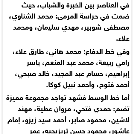
في العناصر بين الخبرة والشباب، حيث
ضمت في حراسة المرمى: محمد الشناوي،
مصطفى شوبير، مهدي سليمان، ومحمد
علاء.
وفي خط الدفاع: محمد هاني، طارق علاء،
رامي ربيعة، محمد عبد المنعم، ياسر
إبراهيم، حسام عبد المجيد، خالد صبحي،
أحمد فتوح، وأحمد نبيل كوكا.
أما خط الوسط فشهد تواجد مجموعة مميزة
تضم: حمدي فتحي، مروان عطية، مهند
لاشين، محمود صابر، أحمد سيد زيزو، إمام
عاشور، محمود حسن تريزيجيه، عمر