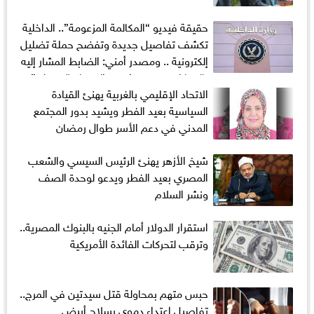
حقيقة فيديو “المكالمة المزعومة”.. الداخلية
تكشف تفاصيل جديدة وتفضح حملة تضليل
إلكترونية .. ومصدر أمني: الضابط المشار إليه
بالمعاش منذ سنوات.. والمقطع “مفبرك”
الاتحاد الإقليمي بالغربية يهنئ القيادة
ضمن مخطط ممنهج لبث الشائعات
السياسية بعيد الفطر ويشيد بدور المجتمع
المدني في دعم الأسر طوال رمضان
شيخ الأزهر يهنئ الرئيس السيسي والشعب
المصري بعيد الفطر ويدعو لوحدة الصف
ونشر السلام
استقرار الدولار أمام الجنيه بالبنوك المصرية..
وترقب لتحركات الفائدة الأمريكية
حبس متهم بمحاولة قتل سيدتين في المرج..
تفاصيل اعتداء دموي بسلاح أبيض