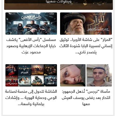
وبطولات شعبها
”المزار” على شاشة الأوبرا.. توثيق
مسلسل ”رأس الأفعى” يكشف
إنساني لمسيرة البابا شنودة الثالث
خبايا الجماعات الإرهابية وصعود
يتصدر نادي...
محمود عزت
مأساة “نرجس” تُذهل الجمهور:
الشاشة تتحول إلى منصة لصناعة
انتحار بعد رفض يوسف العيش
الوعي وحماية الهوية ... وإشادات
معها
برلمانية واسعة...