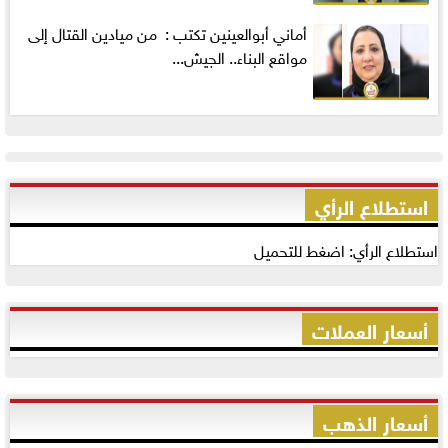
أماني‭ ‬أبوالعينين‭ ‬تكتب‭ : ‬ من ميادين القتال إلى
مواقع البناء.. الجيش...
استطلاع الرأي
استطلاع الرأي: اضغط للتحميل
أسعار العملات
أسعار الذهب