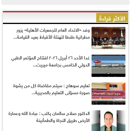
الأكثر قراءةً
وفد «الاتحاد العام للجمعيات الأهلية» يزور
مطرانية طنطا لتهنئة الأقباط بعيد القيامة...
غدا الأحد ٢٦ أبريل ٢٠٢٦ افتتاح المؤتمر الطبي
الدولي الخامس بجامعة ميريت...
تعليم سوهاج : سيتم مقاضاة كل من يشوة
صورة مسؤلى التعليم بالمديرية...
الدكتور صلاح سالمان يكتب : عبادة الله وعمارة
الأرض طريق النجاة والطمأنينة