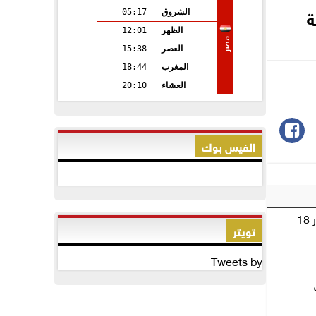
ة
الشروق
05:17
الظهر
12:01
مصر
العصر
15:38
المغرب
18:44
العشاء
20:10
الفيس بوك
تراجع نسبي في أسعار الذهب بمصر.. وعيار 18
تويتر
Tweets by