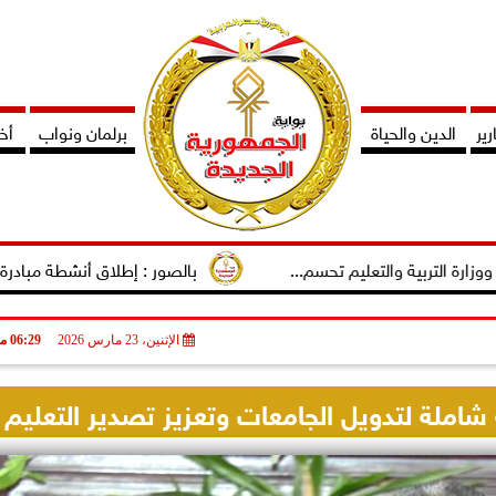
ير
الدين والحياة
برلمان ونواب
أخب
والتعليم تحسم...
بالصور : إطلاق أنشطة مبادرة دوى لتمكين ال
الإثنين، 23 مارس 2026
06:29 مـ
شاملة لتدويل الجامعات وتعزيز تصدير التعليم