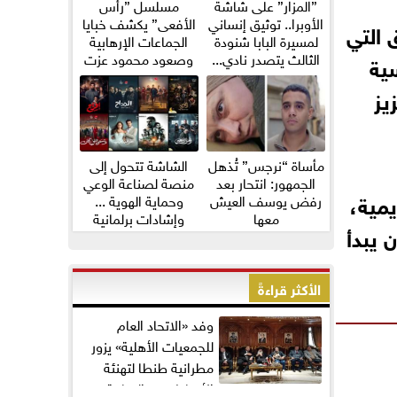
”المزار” على شاشة
مسلسل ”رأس
الأوبرا.. توثيق إنساني
الأفعى” يكشف خبايا
 التي
لمسيرة البابا شنودة
الجماعات الإرهابية
الثالث يتصدر نادي...
وصعود محمود عزت
سية
يز
مأساة “نرجس” تُذهل
الشاشة تتحول إلى
الجمهور: انتحار بعد
منصة لصناعة الوعي
مية،
رفض يوسف العيش
وحماية الهوية ...
معها
وإشادات برلمانية
 يبدأ
واسعة...
الأكثر قراءةً
وفد «الاتحاد العام
للجمعيات الأهلية» يزور
مطرانية طنطا لتهنئة
الأقباط بعيد القيامة...