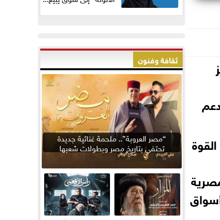
ثقافة وفنون
دعم
“مصر العروبة”.. ملحمة غنائية جديدة
 القوة
تحتفي بتاريخ مصر وبطولات شعبها
مصرية
أسواق