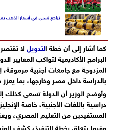
تراجع نسبي في أسعار الذهب بمصر.. وعيار 18 يسجل 5889 جنيهً
كما أشار إلى أن خطة ا
لتدويل
لا تقتصر 
البرامج الأكاديمية لتواكب المعايير الد
المزدوجة مع جامعات أجنبية مرموقة، إ
بالدراسة داخل مصر وخارجها، بما يعزز م
وأوضح الوزير أن الدولة تسعى كذلك إل
دراسية باللغات الأجنبية، خاصة الإنجل
المستفيدين من التعليم المصري، ويعزز
وفيما يتعلق بخطة التنفيذ، كشف الوزير