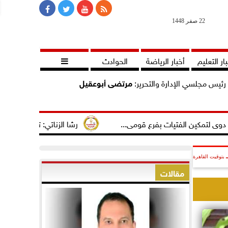
22 صفر 1448
ار التعليم
أخبار الرياضة
الحوادث

رئيس مجلسي الإدارة والتحرير:
مرتضى أبوعقيل
فتيات بفرع قومى...
رشا الزناتي: تهنئ النائب مصطفى سالم لت
بتوقيت القاهرة
مقالات