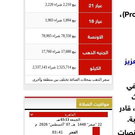
عيار 21
بيع 2,210 شراء 2,220
والرقابة المؤسسية. ويتضمن هذا النظام تعيين مدير تنفيذي أكاديمي لكل فرع (Provost)،
عيار 18
بيع 1,894 شراء 1,903
الاونصة
بيع 78,550 شراء 78,905
الجنيه الذهب
بيع 17,680 شراء 17,760
زيز
الكيلو
بيع 2,525,714 شراء 2,537,143
سعر الذهب بمحلات الصاغة تختلف بين منطقة وأخرى
في
ث
مواقيت الصلاة
 قادر
ة.
الجمعة
03:13 مـ
22
صفر
1448 هـ
07
أغسطس
2026 م
نصات
الفجر
03:41