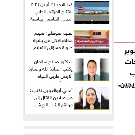
غدا الأحد ٢٦ أبريل ٢٠٢٦
افتتاح المؤتمر الطبي
الدولي الخامس بجامعة
ميريت...
تعليم سوهاج : سيتم
مقاضاة كل من يشوة
صورة مسؤلى التعليم
وير
بالمديرية...
جات
الدكتور صلاح سالمان
يكتب : عبادة الله وعمارة
ب
الأرض طريق النجاة
يجين.
والطمأنينة
من ميادين القتال إلى
مواقع البناء.. الجيش...